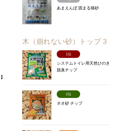
あまえんぼ 固まる猫砂
木（崩れない砂）トップ３
1位
システムトイレ用天然ひのき
脱臭チップ
。】
2位
ネオ砂 チップ