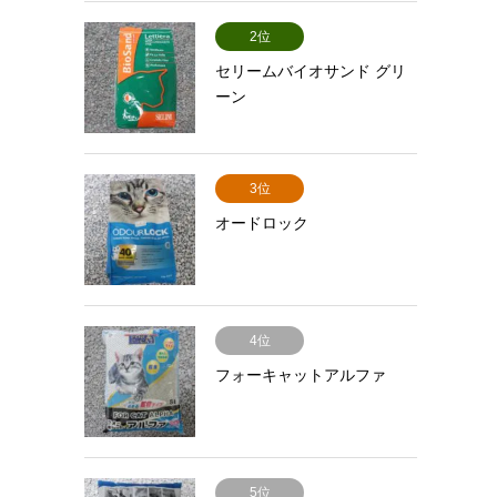
2位
セリームバイオサンド グリ
ーン
3位
オードロック
4位
フォーキャットアルファ
5位