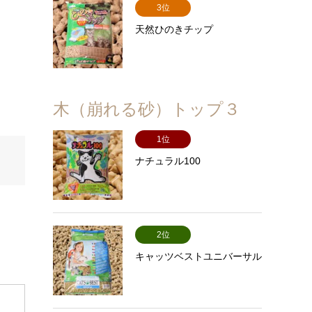
3位
天然ひのきチップ
木（崩れる砂）トップ３
1位
ナチュラル100
2位
キャッツベストユニバーサル