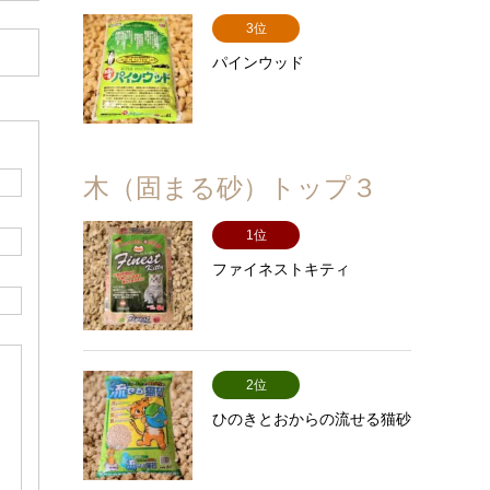
3位
パインウッド
木（固まる砂）トップ３
1位
ファイネストキティ
2位
ひのきとおからの流せる猫砂