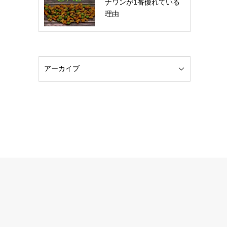
ナワンが1番優れている
理由