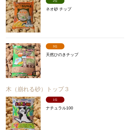
2位
ネオ砂 チップ
3位
天然ひのきチップ
木（崩れる砂）トップ３
1位
ナチュラル100