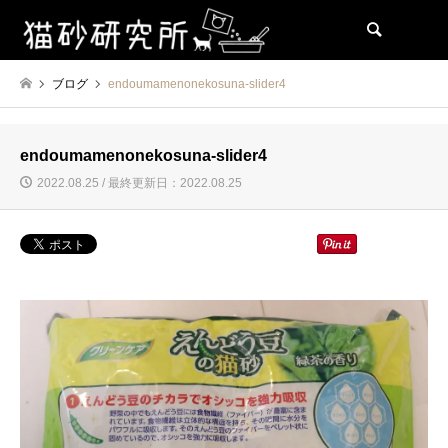
検索
ブログ
endoumamenonekosuna-slider4
endoumamenonekosuna-slider4
2022.08.25 / 最終更新日：2022.08.25