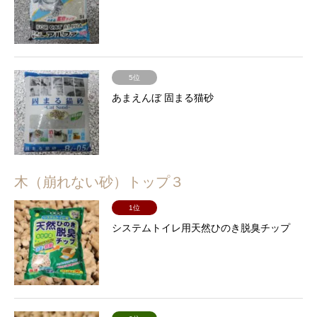
5位
あまえんぼ 固まる猫砂
木（崩れない砂）トップ３
1位
システムトイレ用天然ひのき脱臭チップ