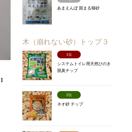
あまえんぼ 固まる猫砂
木（崩れない砂）トップ３
1位
システムトイレ用天然ひのき
脱臭チップ
。】
2位
ネオ砂 チップ