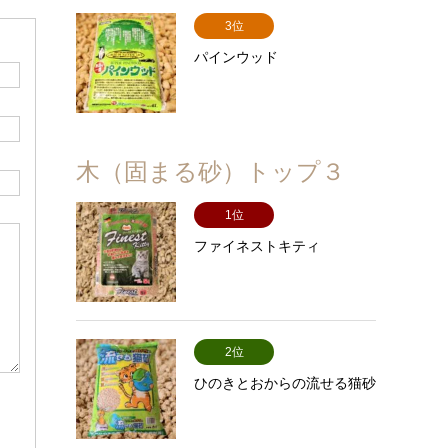
3位
パインウッド
木（固まる砂）トップ３
1位
ファイネストキティ
2位
ひのきとおからの流せる猫砂