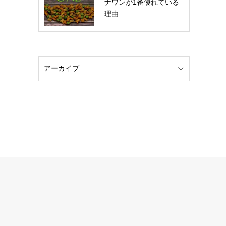
ナワンが1番優れている
理由