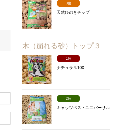
3位
天然ひのきチップ
木（崩れる砂）トップ３
1位
ナチュラル100
2位
キャッツベストユニバーサル