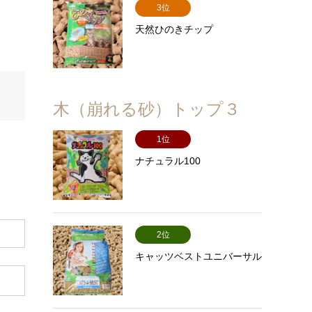
3位
天然ひのきチップ
木（崩れる砂）トップ３
1位
ナチュラル100
2位
キャッツベストユニバーサル