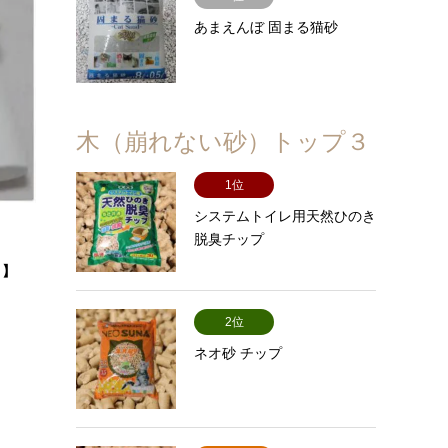
あまえんぼ 固まる猫砂
木（崩れない砂）トップ３
1位
システムトイレ用天然ひのき
脱臭チップ
。】
2位
ネオ砂 チップ