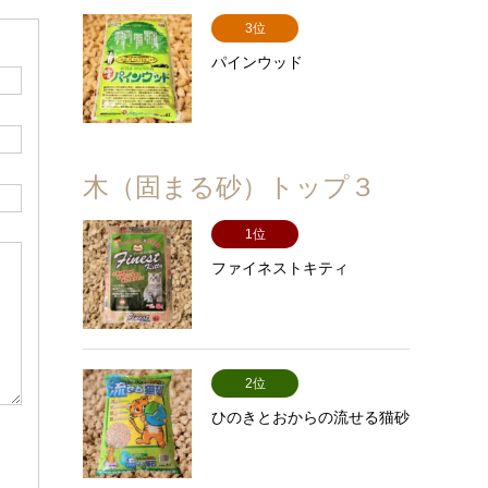
3位
パインウッド
木（固まる砂）トップ３
1位
ファイネストキティ
2位
ひのきとおからの流せる猫砂