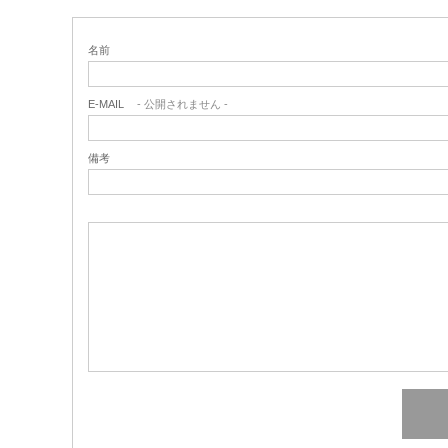
名前
E-MAIL
- 公開されません -
備考