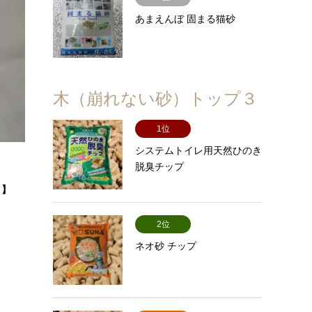
あまえんぼ 固まる猫砂
木（崩れない砂）トップ３
1位
システムトイレ用天然ひのき
脱臭チップ
。】
2位
ネオ砂 チップ