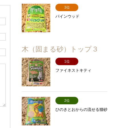
3位
パインウッド
木（固まる砂）トップ３
1位
ファイネストキティ
2位
ひのきとおからの流せる猫砂