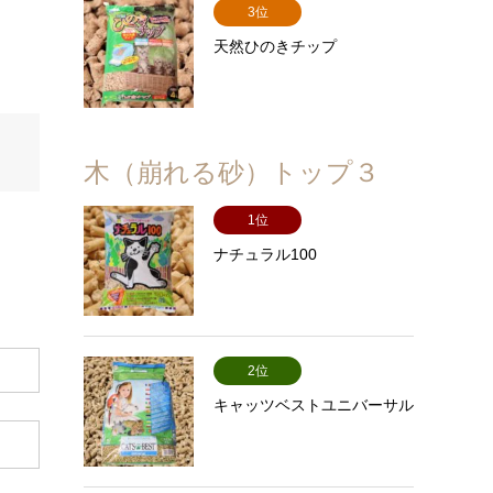
3位
天然ひのきチップ
木（崩れる砂）トップ３
1位
ナチュラル100
2位
キャッツベストユニバーサル