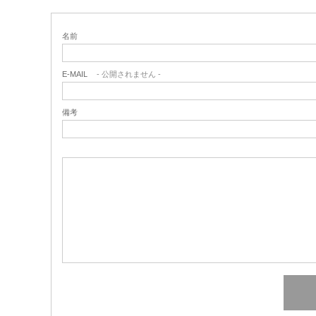
名前
E-MAIL
- 公開されません -
備考