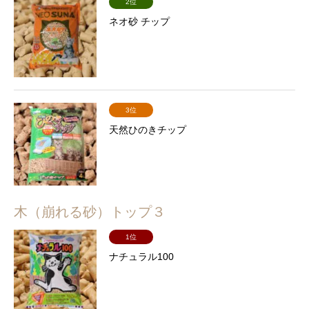
2位
ネオ砂 チップ
3位
天然ひのきチップ
木（崩れる砂）トップ３
1位
ナチュラル100