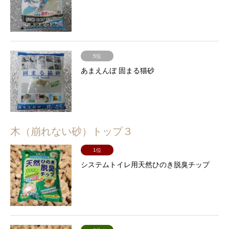
5位
あまえんぼ 固まる猫砂
木（崩れない砂）トップ３
1位
システムトイレ用天然ひのき脱臭チップ