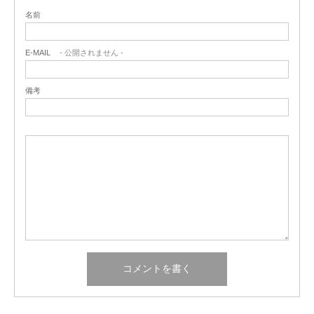
名前
E-MAIL
- 公開されません -
備考