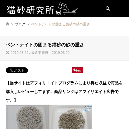
検索
ブログ
ベントナイトの固まる猫砂の砂の重さ
ベントナイトの固まる猫砂の砂の重さ
2019.03.25 / 最終更新日：2019.03.25
【当サイトはアフィリエイトプログラムにより得た収益で商品を
購入しレビューしてます。商品リンクはアフィリエイト広告で
す。】