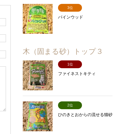
3位
パインウッド
木（固まる砂）トップ３
1位
ファイネストキティ
2位
ひのきとおからの流せる猫砂