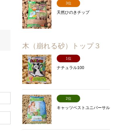
3位
天然ひのきチップ
木（崩れる砂）トップ３
1位
ナチュラル100
2位
キャッツベストユニバーサル