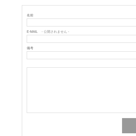
名前
E-MAIL
- 公開されません -
備考