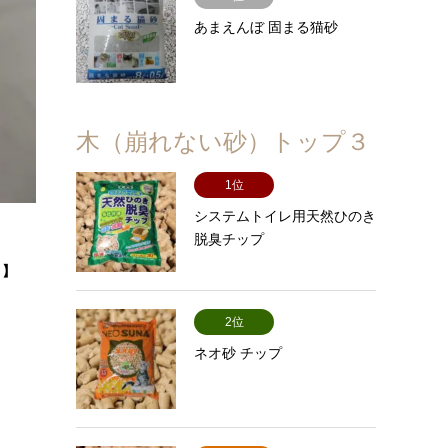
あまえんぼ 固まる猫砂
木（崩れない砂）トップ３
1位
システムトイレ用天然ひのき
脱臭チップ
。】
2位
ネオ砂 チップ