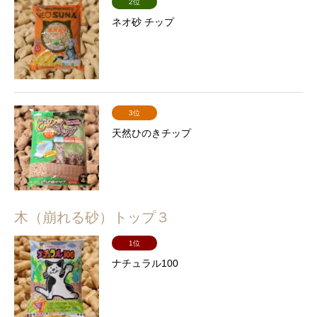
2位
ネオ砂 チップ
3位
天然ひのきチップ
木（崩れる砂）トップ３
1位
ナチュラル100