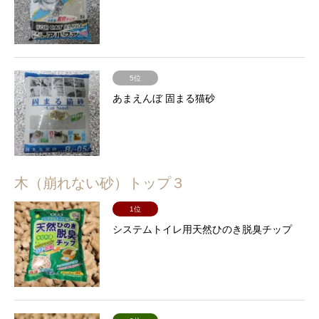
5位
あまえんぼ 固まる猫砂
木（崩れない砂）トップ３
1位
システムトイレ用天然ひのき脱臭チップ