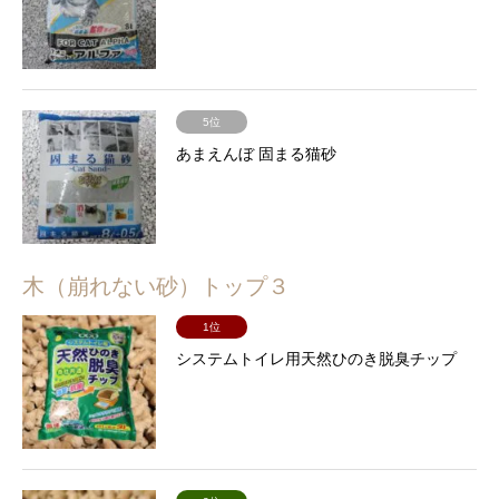
5位
あまえんぼ 固まる猫砂
木（崩れない砂）トップ３
1位
システムトイレ用天然ひのき脱臭チップ