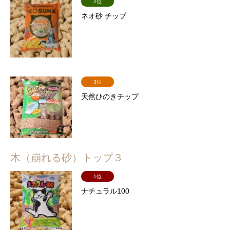
2位
ネオ砂 チップ
3位
天然ひのきチップ
木（崩れる砂）トップ３
1位
ナチュラル100