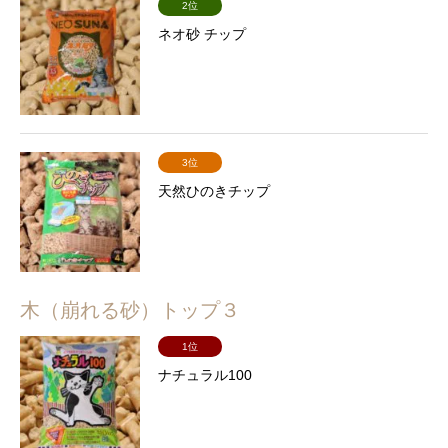
2位
ネオ砂 チップ
3位
天然ひのきチップ
木（崩れる砂）トップ３
1位
ナチュラル100