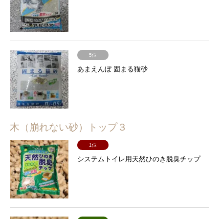
5位
あまえんぼ 固まる猫砂
木（崩れない砂）トップ３
1位
システムトイレ用天然ひのき脱臭チップ