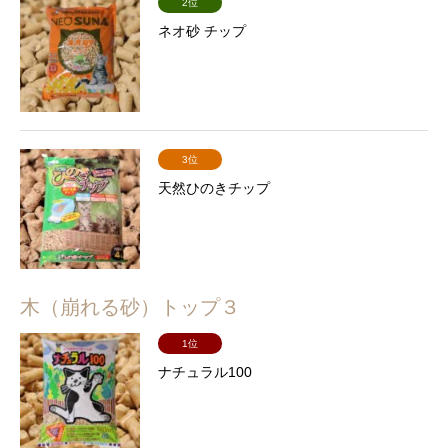
2位
ネオ砂 チップ
3位
天然ひのきチップ
木（崩れる砂）トップ３
1位
ナチュラル100