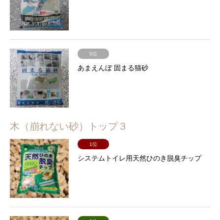
5位
あまえんぼ 固まる猫砂
木（崩れない砂）トップ３
1位
システムトイレ用天然ひのき脱臭チップ