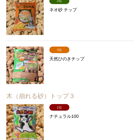
2位
ネオ砂 チップ
3位
天然ひのきチップ
木（崩れる砂）トップ３
1位
ナチュラル100