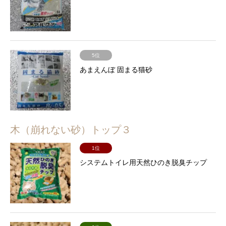
5位
あまえんぼ 固まる猫砂
木（崩れない砂）トップ３
1位
システムトイレ用天然ひのき脱臭チップ