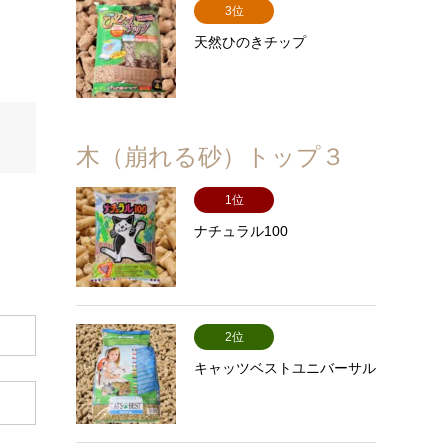
3位
天然ひのきチップ
木（崩れる砂）トップ３
1位
ナチュラル100
2位
キャッツベストユニバーサル