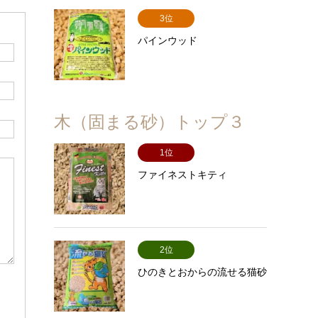
3位
パインウッド
木（固まる砂）トップ３
1位
ファイネストキティ
2位
ひのきとおからの流せる猫砂