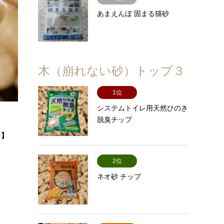
あまえんぼ 固まる猫砂
木（崩れない砂）トップ３
1位
システムトイレ用天然ひのき
脱臭チップ
。】
2位
ネオ砂 チップ