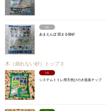
5位
あまえんぼ 固まる猫砂
木（崩れない砂）トップ３
1位
システムトイレ用天然ひのき脱臭チップ