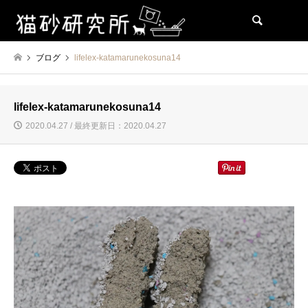
検索
ブログ
lifelex-katamarunekosuna14
lifelex-katamarunekosuna14
2020.04.27 / 最終更新日：2020.04.27