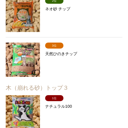
2位
ネオ砂 チップ
3位
天然ひのきチップ
木（崩れる砂）トップ３
1位
ナチュラル100