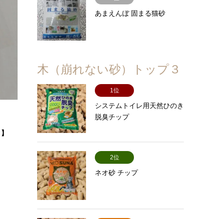
あまえんぼ 固まる猫砂
木（崩れない砂）トップ３
1位
システムトイレ用天然ひのき
脱臭チップ
。】
2位
ネオ砂 チップ