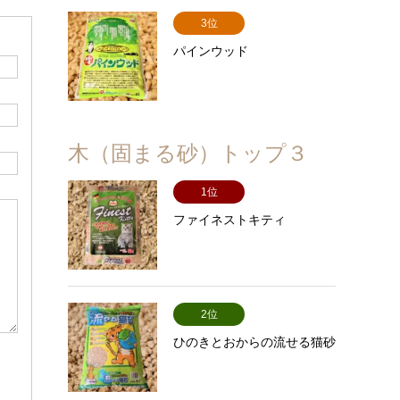
3位
パインウッド
木（固まる砂）トップ３
1位
ファイネストキティ
2位
ひのきとおからの流せる猫砂