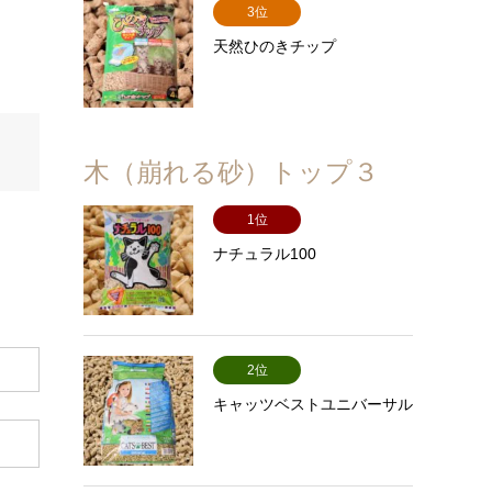
3位
天然ひのきチップ
木（崩れる砂）トップ３
1位
ナチュラル100
2位
キャッツベストユニバーサル