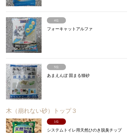
4位
フォーキャットアルファ
5位
あまえんぼ 固まる猫砂
木（崩れない砂）トップ３
1位
システムトイレ用天然ひのき脱臭チップ