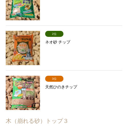
2位
ネオ砂 チップ
3位
天然ひのきチップ
木（崩れる砂）トップ３